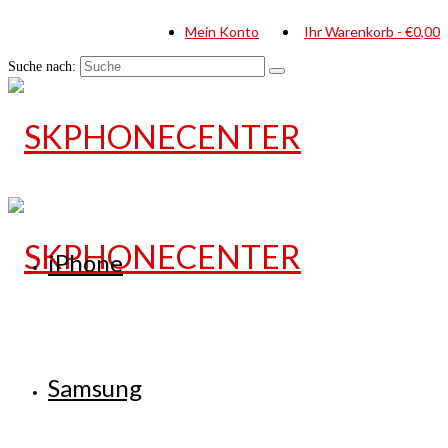
Mein Konto
Ihr Warenkorb
-
€
0,00
Suche nach:
iPhone
Samsung