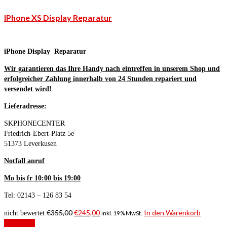
IPhone XS Display Reparatur
iPhone Display Reparatur
Wir garantieren das Ihre Handy nach eintreffen in unserem Shop und
erfolgreicher Zahlung innerhalb von 24 Stunden repariert und
versendet wird!
Lieferadresse:
SKPHONECENTER
Friedrich-Ebert-Platz 5e
51373 Leverkusen
Notfall anruf
Mo bis fr 10:00 bis 19:00
Tel: 02143 – 126 83 54
€
355,00
€
245,00
In den Warenkorb
nicht bewertet
inkl. 19% MwSt.
Angebot!