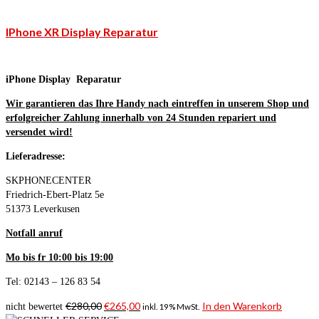
IPhone XR Display Reparatur
iPhone Display Reparatur
Wir garantieren das Ihre Handy nach eintreffen in unserem Shop und
erfolgreicher Zahlung innerhalb von 24 Stunden repariert und
versendet wird!
Lieferadresse:
SKPHONECENTER
Friedrich-Ebert-Platz 5e
51373 Leverkusen
Notfall anruf
Mo bis fr 10:00 bis 19:00
Tel: 02143 – 126 83 54
€
280,00
€
265,00
In den Warenkorb
nicht bewertet
inkl. 19% MwSt.