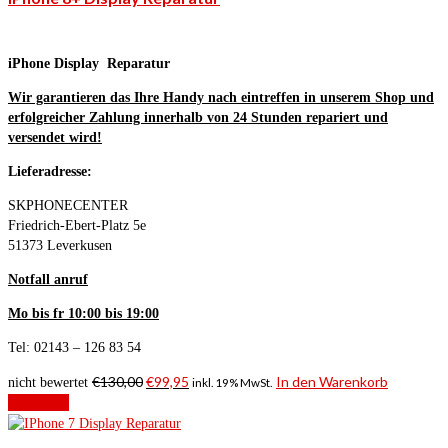
iPhone Display Reparatur
Wir garantieren das Ihre Handy nach eintreffen in unserem Shop und
erfolgreicher Zahlung innerhalb von 24 Stunden repariert und
versendet wird!
Lieferadresse:
SKPHONECENTER
Friedrich-Ebert-Platz 5e
51373 Leverkusen
Notfall anruf
Mo bis fr 10:00 bis 19:00
Tel: 02143 – 126 83 54
€
130,00
€
99,95
In den Warenkorb
nicht bewertet
inkl. 19% MwSt.
Angebot!