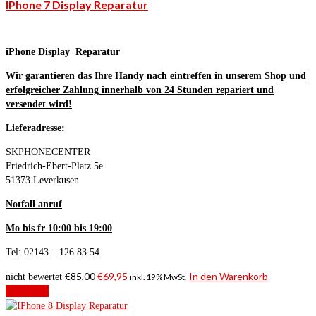
IPhone 7 Display Reparatur
iPhone Display Reparatur
Wir garantieren das Ihre Handy nach eintreffen in unserem Shop und
erfolgreicher Zahlung innerhalb von 24 Stunden repariert und
versendet wird!
Lieferadresse:
SKPHONECENTER
Friedrich-Ebert-Platz 5e
51373 Leverkusen
Notfall anruf
Mo bis fr 10:00 bis 19:00
Tel: 02143 – 126 83 54
€
85,00
€
69,95
In den Warenkorb
nicht bewertet
inkl. 19% MwSt.
Angebot!